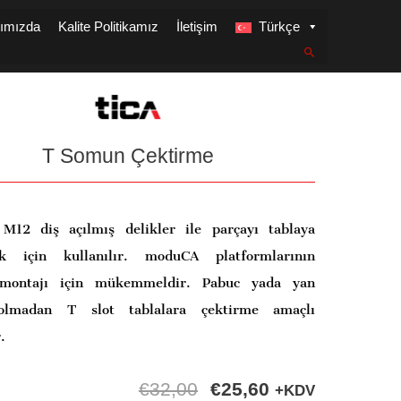
ımızda
Kalite Politikamız
İletişim
Türkçe
T Somun Çektirme
M12 diş açılmış delikler ile parçayı tablaya
ek için kullanılır. moduCA platformlarının
 montajı için mükemmeldir. Pabuc yada yan
olmadan T slot tablalara çektirme amaçlı
.
€
32,00
€
25,60
+KDV