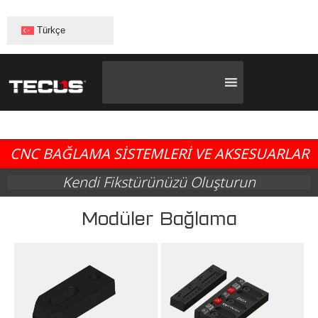
Türkçe
CNC BAĞLAMA SİSTEMLERİ VE AKSESUARLAR
Kendi Fikstürünüzü Oluşturun
Modüler Bağlama