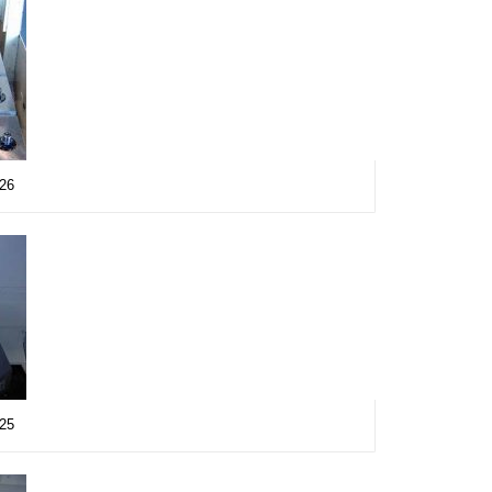
a26
a25