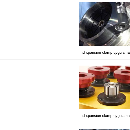
id xpansion clamp uygulam
id xpansion clamp uygulam