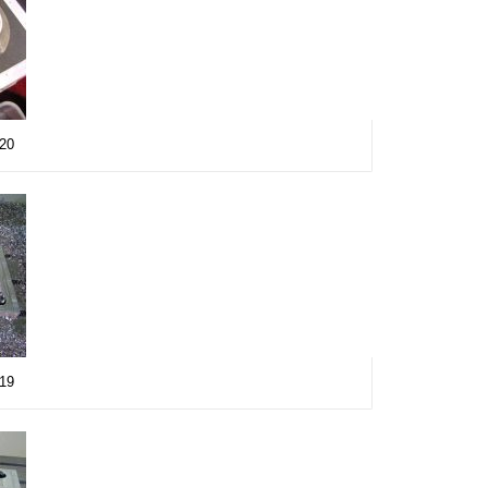
a20
a19