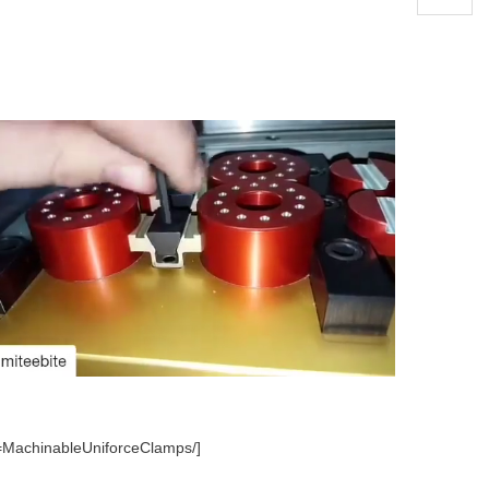
d=MachinableUniforceClamps/]