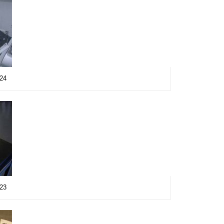
a24
a23