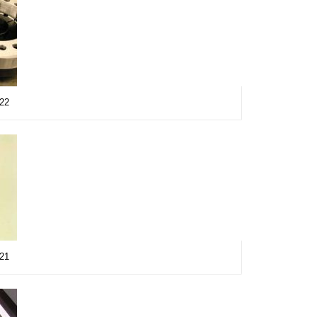
a22
a21