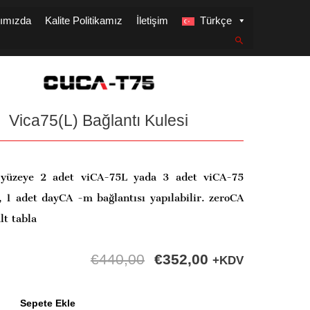
ımızda
Kalite Politikamız
İletişim
Türkçe
Vica75(L) Bağlantı Kulesi
 yüzeye 2 adet viCA-75L yada 3 adet viCA-75
 1 adet dayCA -m bağlantısı yapılabilir. zeroCA
lt tabla
€
440,00
€
352,00
+KDV
Sepete Ekle