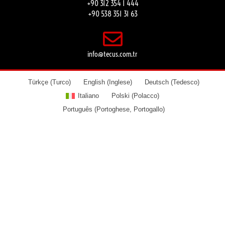
+90 312 354 1 444
+90 538 351 31 63
info@tecus.com.tr
Türkçe
(
Turco
)
English
(
Inglese
)
Deutsch
(
Tedesco
)
Italiano
Polski
(
Polacco
)
Português
(
Portoghese, Portogallo
)