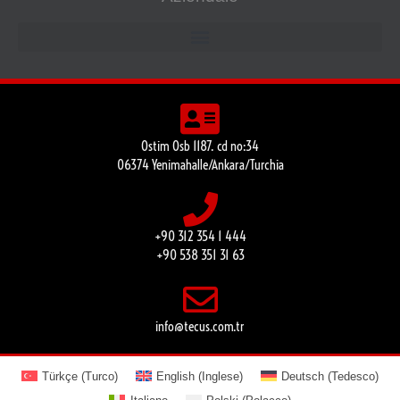
Ostim Osb 1187. cd no:34
06374 Yenimahalle/Ankara/Turchia
+90 312 354 1 444
+90 538 351 31 63
info@tecus.com.tr
Türkçe
(
Turco
)
English
(
Inglese
)
Deutsch
(
Tedesco
)
Italiano
Polski
(
Polacco
)