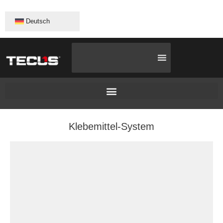
Deutsch
System Zum Schutz Vor Werkzeugmaschinenkollisionen
Klebemittel-System