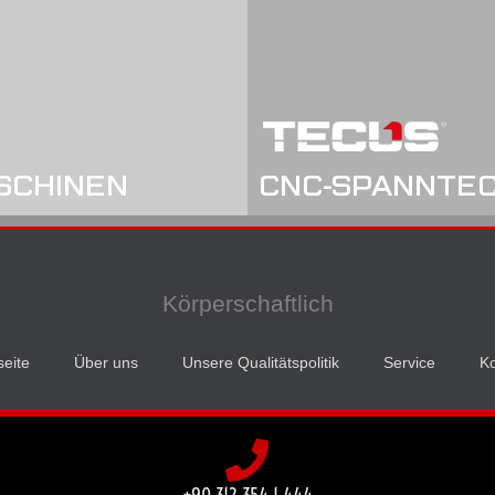
SCHINEN
CNC-SPANNTE
Körperschaftlich
seite
Über uns
Unsere Qualitätspolitik
Service
Ko
+90 312 354 1 444