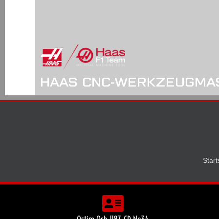
HAAS CNC-WERKZEUGMA
Start
Ostim Osb 1187. CD Nr:34