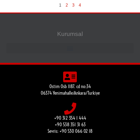
1
2
3
4
Kurumsal
Ostim Osb 1187. cd no:34
06374 Yenimahalle/Ankara/Turkiye
+90 312 354 1 444
+90 538 351 31 63
Sevris: +90 530 066 02 18